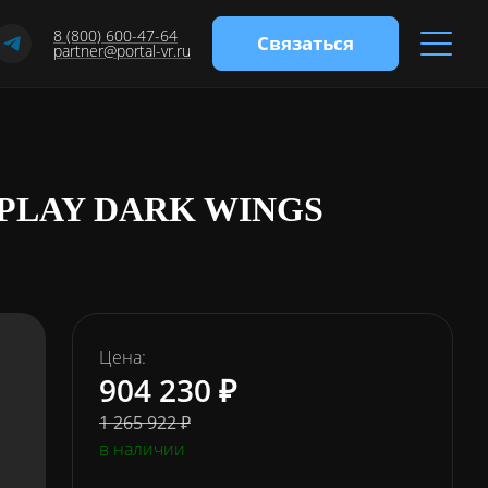
8 (800) 600-47-64
Связаться
partner@portal-vr.ru
PLAY DARK WINGS
Цена:
904 230 ₽
1 265 922 ₽
в наличии