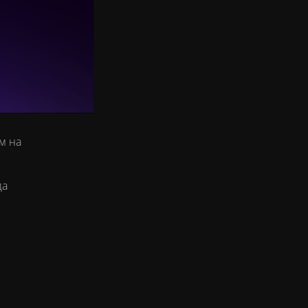
м на
да