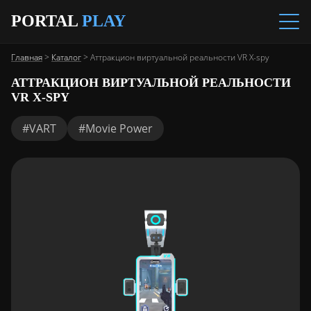
PORTAL
PLAY
Главная
>
Каталог
>
Аттракцион виртуальной реальности VR X-spy
АТТРАКЦИОН ВИРТУАЛЬНОЙ РЕАЛЬНОСТИ
VR X-SPY
#VART
#Movie Power