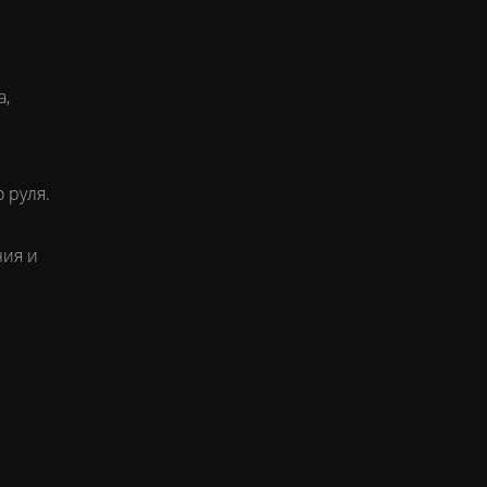
а,
 руля.
ния и