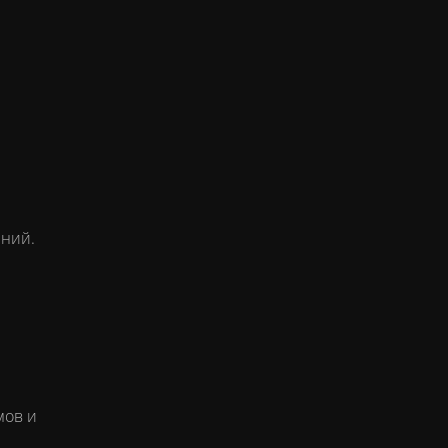
ений.
мов и