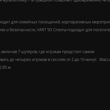
я мультиплеер – аттракцион позволяет одновременно че
дходит для семейных посещений, корпоративных меропри
ке и безопасности, VART 9D Cinema подходит для посетит
 включая 7 шутеров, где игрокам предстоит самим
вать до четырех игроков в сессиях от 2 до 10 минут. Масс
2.85 м.