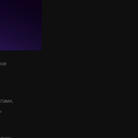
рое
ктами,
ь