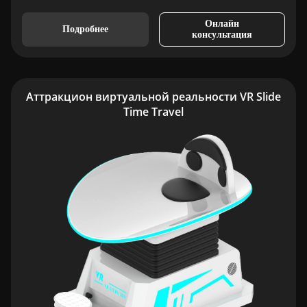
Онлайн
Подробнее
консультация
Аттракцион виртуальной реальности VR Slide
Time Travel