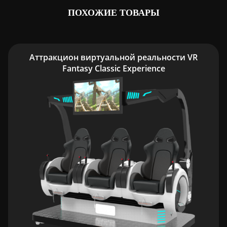
ПОХОЖИЕ ТОВАРЫ
Аттракцион виртуальной реальности VR
Fantasy Classic Experience