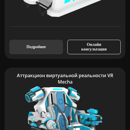
Онлайн
Подробнее
консультация
Аттракцион виртуальной реальности VR
Mecha