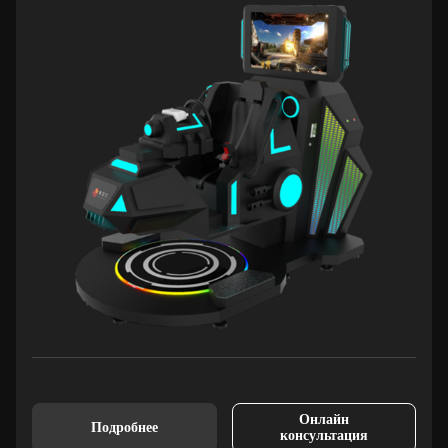
Онлайн
Подробнее
консультация