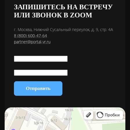
ЗАПИШИТЕСЬ НА ВСТРЕЧУ
ИЛИ ЗВОНОК В ZOOM
г. Москва, Нижний Сусальный переулок, д. 9, стр. 4А
8 (800) 600-47-64
partner@portal-vr.ru
Отправить