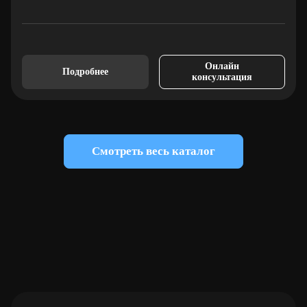
Онлайн
Подробнее
консультация
Смотреть весь каталог