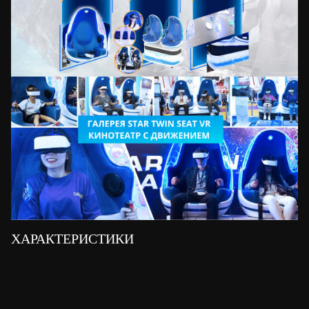
ХАРАКТЕРИСТИКИ