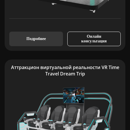
Онлайн
Подробнее
консультация
Аттракцион виртуальной реальности VR Time
Travel Dream Trip