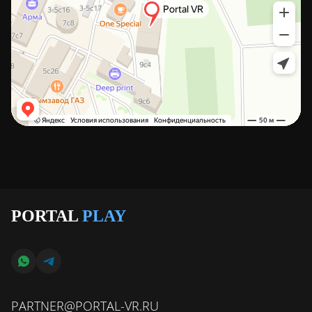
PORTAL
PLAY
PARTNER@PORTAL-VR.RU