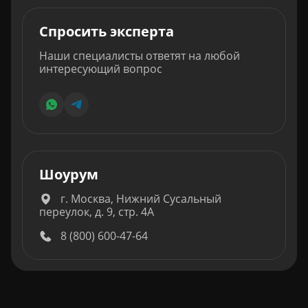
Спросить эксперта
Наши специалисты ответят на любой
интересующий вопрос
Шоурум
г. Москва, Нижний Сусальный
переулок, д. 9, стр. 4А
8 (800) 600-47-64