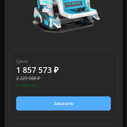
Цена:
1 857 573 ₽
2 229 088 ₽
в наличии
Заказать