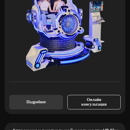
Онлайн
Подробнее
консультация