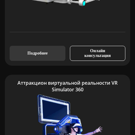
Онлайн
Подробнее
консультация
Аттракцион виртуальной реальности VR
Simulator 360