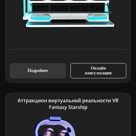
Онлайн
Подробнее
консультация
Аттракцион виртуальной реальности VR
Fantasy Starship