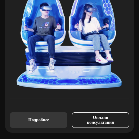
Онлайн
Подробнее
консультация