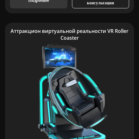
Подробнее
консультация
Аттракцион виртуальной реальности VR Roller
Coaster