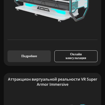
Онлайн
Подробнее
консультация
Аттракцион виртуальной реальности VR Super
Armor Immersive