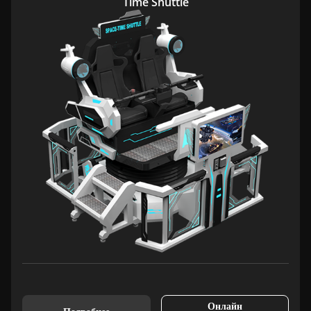
Time Shuttle
Онлайн