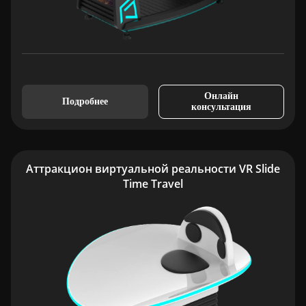
Онлайн
Подробнее
консультация
Аттракцион виртуальной реальности VR Slide
Time Travel