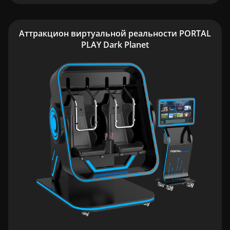
Аттракцион виртуальной реальности PORTAL
PLAY Dark Planet