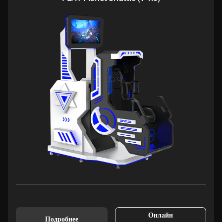
Онлайн
Подробнее