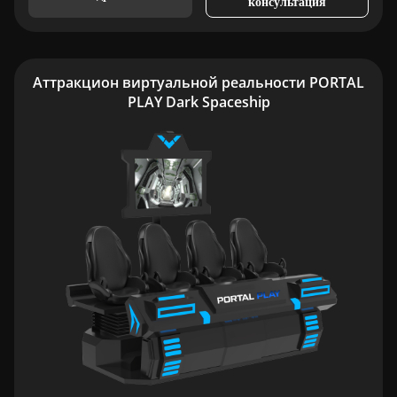
консультация
Аттракцион виртуальной реальности PORTAL
PLAY Dark Spaceship