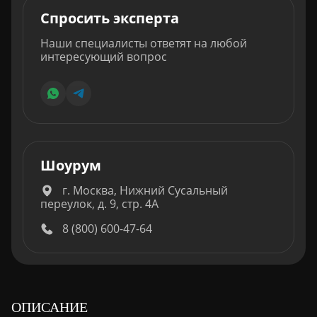
Спросить эксперта
Наши специалисты ответят на любой
интересующий вопрос
Шоурум
г. Москва, Нижний Сусальный
переулок, д. 9, стр. 4А
8 (800) 600-47-64
ОПИСАНИЕ